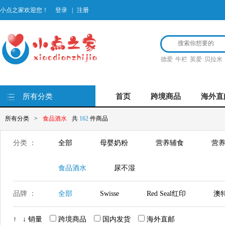
小点之家欢迎您！
登录
|
注册
德爱
牛栏
英爱
贝拉米
所有分类
首页
跨境商品
海外直
所有分类
>
食品酒水
共
162
件商品
分类 ：
全部
母婴奶粉
营养辅食
营养
食品酒水
尿不湿
品牌 ：
全部
Swisse
Red Seal红印
澳特
梅尼古奇
古摩酒庄
MOCCONA
↑
↓
销量
跨境商品
国内发货
海外直邮