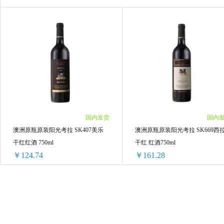
安博
福克古堡
SALTEAN
Lei
酒鬼
盛氏白茶
法丽兹
洋小
ABSOLUT绝对
碧茵
半刻小悦
国内发货
国内
澳洲原瓶原装阳光考拉 SK407美乐
澳洲原瓶原装阳光考拉 SK669西
干红红酒 750ml
干红 红酒750ml
￥124.74
￥161.28
澳洲原瓶原装阳光考拉 SK407美乐干红红酒 750ml
澳洲原瓶原装阳光考拉 SK669西拉干红 
2瓶 ￥249.48(￥124.74/单瓶)
2瓶 ￥322.56(￥161.28/单瓶)
4瓶 ￥498.96(￥124.74/单瓶)
4瓶 ￥645.12(￥161.28/单瓶)