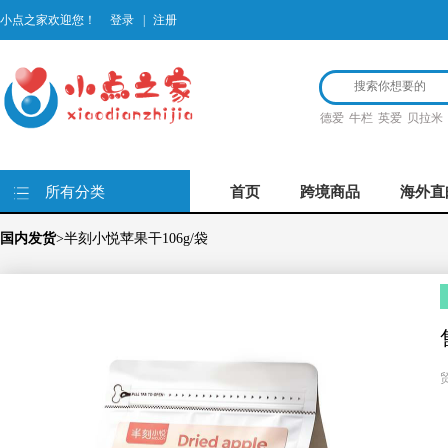
小点之家欢迎您！
登录
|
注册
德爱
牛栏
英爱
贝拉米
所有分类
首页
跨境商品
海外直
国内发货
>半刻小悦苹果干106g/袋