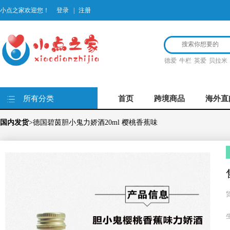
小点之家欢迎您！
登录
|
注册
德爱
牛栏
英爱
贝拉米
所有分类
首页
跨境商品
海外直
国内发货
>德国碧茵胆小鬼力娇酒20ml 樱桃香蕉味