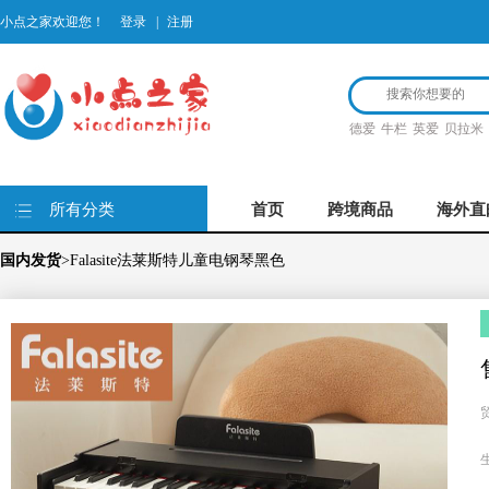
小点之家欢迎您！
登录
|
注册
德爱
牛栏
英爱
贝拉米
所有分类
首页
跨境商品
海外直
国内发货
>Falasite法莱斯特儿童电钢琴黑色