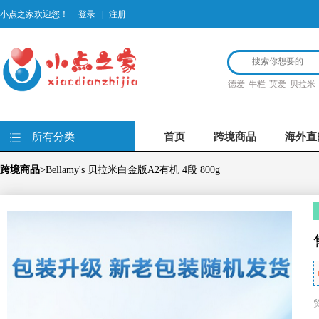
小点之家欢迎您！
登录
|
注册
德爱
牛栏
英爱
贝拉米
所有分类
首页
跨境商品
海外直
跨境商品
>Bellamy's 贝拉米白金版A2有机 4段 800g