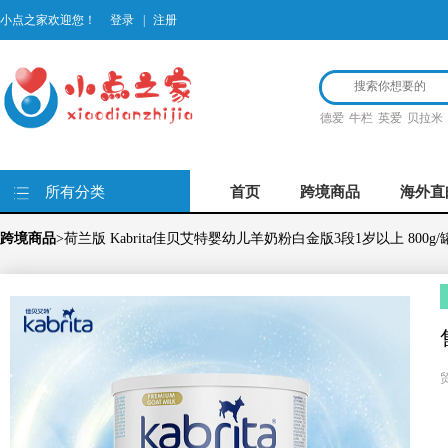
小点之家欢迎您！
登录
|
注册
德爱
牛栏
英爱
贝拉米
所有分类
首页
跨境商品
海外直
跨境商品
>荷兰版 Kabrita佳贝艾特婴幼儿羊奶粉白金版3段1岁以上 800g/