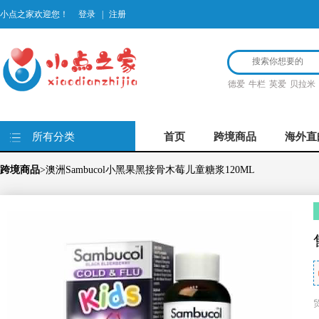
小点之家欢迎您！
登录
|
注册
德爱
牛栏
英爱
贝拉米
所有分类
首页
跨境商品
海外直
跨境商品
>澳洲Sambucol小黑果黑接骨木莓儿童糖浆120ML